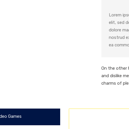
Lorem ips
elit, sed 
dolore ma
nostrud ex
ea comm
On the other 
and dislike m
charms of pl
deo Games